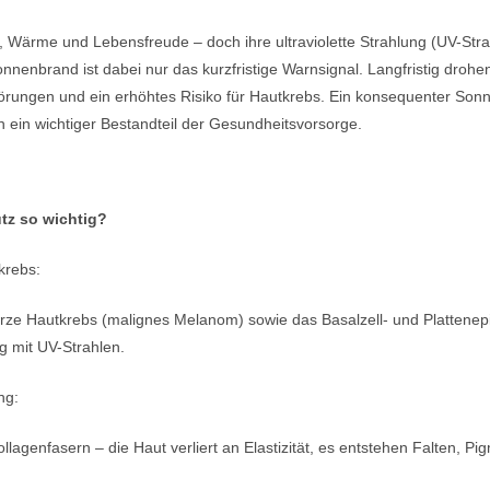
, Wärme und Lebensfreude – doch ihre ultraviolette Strahlung (UV-Stra
nnenbrand ist dabei nur das kurzfristige Warnsignal. Langfristig drohen
örungen und ein erhöhtes Risiko für Hautkrebs. Ein konsequenter Sonn
n ein wichtiger Bestandteil der Gesundheitsvorsorge.
tz so wichtig?
krebs:
ze Hautkrebs (malignes Melanom) sowie das Basalzell- und Plattenepi
 mit UV-Strahlen.
ng:
llagenfasern – die Haut verliert an Elastizität, es entstehen Falten, P