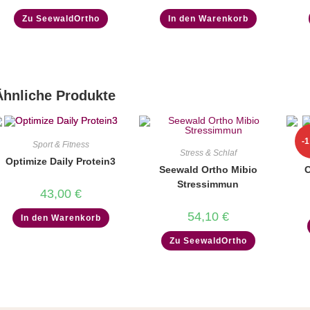
Zu SeewaldOrtho
In den Warenkorb
Ähnliche Produkte
-
Sport & Fitness
An
Stress & Schlaf
Optimize Daily Protein3
Seewald Ortho Mibio
O
Stressimmun
43,00
€
54,10
€
In den Warenkorb
Zu SeewaldOrtho