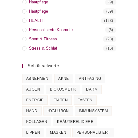
Haarpflege
(9)
Hautpflege
(59)
HEALTH
(123)
Personalisierte Kosmetik
(6)
Sport & Fitness
(23)
Stress & Schlaf
(16)
Schlüsselworte
ABNEHMEN
AKNE
ANTI-AGING
AUGEN
BIOKOSMETIK
DARM
ENERGIE
FALTEN
FASTEN
HAND
HYALURON
IMMUNSYSTEM
KOLLAGEN
KRÄUTERELIXIERE
LIPPEN
MASKEN
PERSONALISIERT