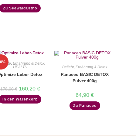
Zu SeewaldOrtho
10%
gebote
,
Ernährung & Detox
,
Beliebt
,
Ernährung & Detox
HEALTH
Panaceo BASIC DETOX
ptimize Leber-Detox
Pulver 400g
Ursprünglicher
Aktueller
160,20
€
178,00
€
Preis
Preis
64,90
€
war:
ist:
In den Warenkorb
178,00 €
160,20 €.
Zu Panaceo