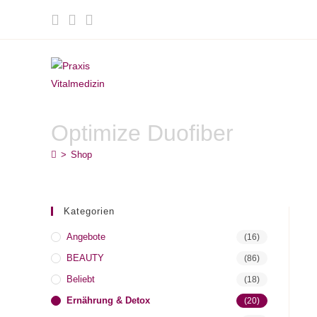
Zum
Inhalt
springen
Optimize Duofiber
>
Shop
Kategorien
Angebote
(16)
BEAUTY
(86)
Beliebt
(18)
Ernährung & Detox
(20)