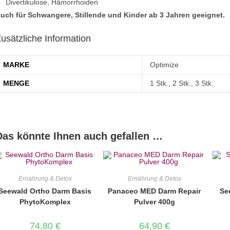
Divertikulose, Hämorrhoiden
uch für Schwangere, Stillende und Kinder ab 3 Jahren geeignet.
usätzliche Information
MARKE
Optimize
MENGE
1 Stk., 2 Stk., 3 Stk.
Das könnte Ihnen auch gefallen …
Ernährung & Detox
Ernährung & Detox
Seewald Ortho Darm Basis
Panaceo MED Darm Repair
Se
PhytoKomplex
Pulver 400g
74,80
€
64,90
€