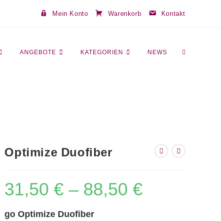
Mein Konto
Warenkorb
Kontakt
WEBSITE-
ANGEBOTE
KATEGORIEN
NEWS
SUCHE
Optimize Duofiber
UMSCHALT
31,50
€
–
88,50
€
Preisspanne:
31,50 €
bis
88,50 €
go Optimize Duofiber