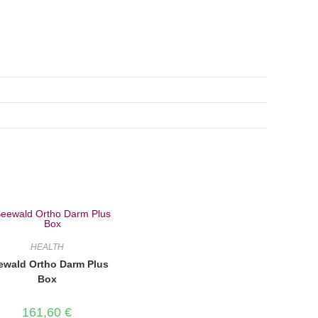
HEALTH
ewald Ortho Darm Plus
Box
161,60
€