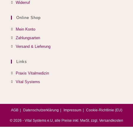
Widerruf
Online Shop
Mein Konto
Zahlungsarten
Versand & Lieferung
Links
Opens
Praxis Vitalmedizin
in
Opens
Vital Systems
a
in
new
a
tab
new
AGB
Datenschutzerklärung
Impressum
Cookie-Richtlinie (EU)
tab
© 2026 - Vital Systems e.U, alle Preise inkl. MwSt. zzgl. Versandkosten