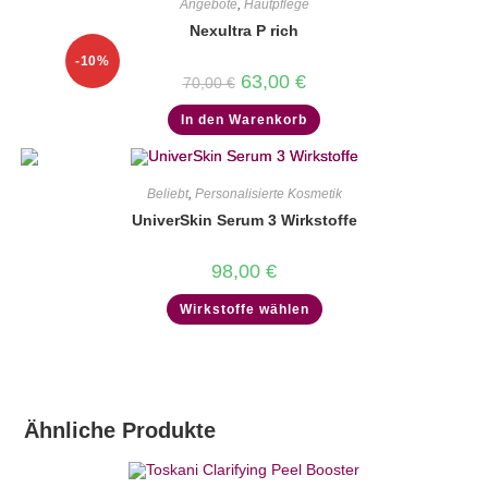
Angebote
,
Hautpflege
Nexultra P rich
-10%
Ursprünglicher
Aktueller
63,00
€
70,00
€
Preis
Preis
war:
ist:
In den Warenkorb
70,00 €
63,00 €.
Beliebt
,
Personalisierte Kosmetik
UniverSkin Serum 3 Wirkstoffe
98,00
€
Wirkstoffe wählen
Ähnliche Produkte