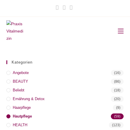
Zum
Inhalt
springen
Kategorien
Angebote
(16)
BEAUTY
(86)
Beliebt
(18)
Ernährung & Detox
(20)
Haarpflege
(9)
Hautpflege
(59)
HEALTH
(123)