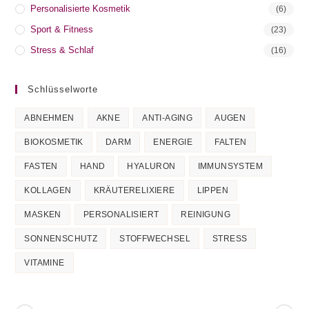
Personalisierte Kosmetik
(6)
Sport & Fitness
(23)
Stress & Schlaf
(16)
Schlüsselworte
ABNEHMEN
AKNE
ANTI-AGING
AUGEN
BIOKOSMETIK
DARM
ENERGIE
FALTEN
FASTEN
HAND
HYALURON
IMMUNSYSTEM
KOLLAGEN
KRÄUTERELIXIERE
LIPPEN
MASKEN
PERSONALISIERT
REINIGUNG
SONNENSCHUTZ
STOFFWECHSEL
STRESS
VITAMINE