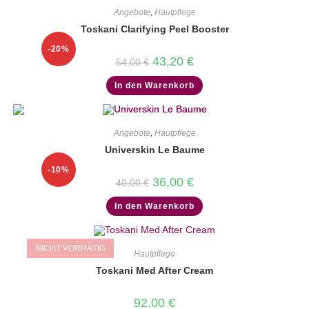
Angebote
,
Hautpflege
Toskani Clarifying Peel Booster
-20%
Ursprünglicher
Aktueller
43,20
€
54,00
€
Preis
Preis
war:
ist:
In den Warenkorb
54,00 €
43,20 €.
Angebote
,
Hautpflege
Universkin Le Baume
-10%
Ursprünglicher
Aktueller
36,00
€
40,00
€
Preis
Preis
war:
ist:
In den Warenkorb
40,00 €
36,00 €.
NICHT VORRÄTIG
Hautpflege
Toskani Med After Cream
92,00
€