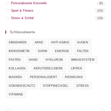
Personalisierte Kosmetik
(6)
Sport & Fitness
(23)
Stress & Schlaf
(16)
Schlüsselworte
ABNEHMEN
AKNE
ANTI-AGING
AUGEN
BIOKOSMETIK
DARM
ENERGIE
FALTEN
FASTEN
HAND
HYALURON
IMMUNSYSTEM
KOLLAGEN
KRÄUTERELIXIERE
LIPPEN
MASKEN
PERSONALISIERT
REINIGUNG
SONNENSCHUTZ
STOFFWECHSEL
STRESS
VITAMINE