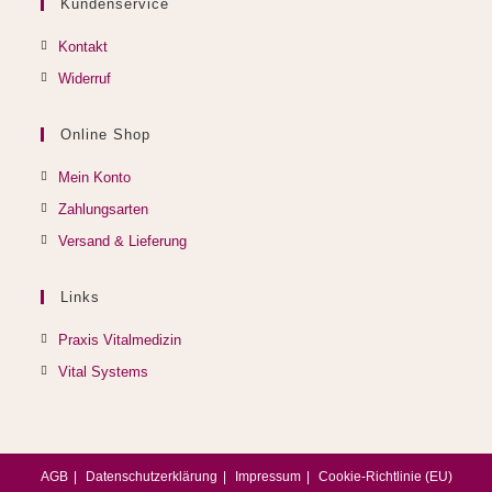
Kundenservice
Kontakt
Widerruf
Online Shop
Mein Konto
Zahlungsarten
Versand & Lieferung
Links
Opens
Praxis Vitalmedizin
in
Opens
Vital Systems
a
in
new
a
tab
new
AGB
Datenschutzerklärung
Impressum
Cookie-Richtlinie (EU)
tab