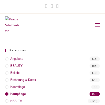
Zum
Inhalt
springen
Kategorien
Angebote
(16)
BEAUTY
(86)
Beliebt
(18)
Ernährung & Detox
(20)
Haarpflege
(9)
Hautpflege
(59)
HEALTH
(123)