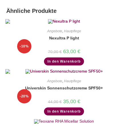
Ähnliche Produkte
Angebote
,
Hautpflege
Nexultra P light
-10%
Ursprünglicher
Aktueller
63,00
€
70,00
€
Preis
Preis
war:
ist:
In den Warenkorb
70,00 €
63,00 €.
Angebote
,
Hautpflege
Universkin Sonnenschutzcreme SPF50+
-20%
Ursprünglicher
Aktueller
35,00
€
44,00
€
Preis
Preis
war:
ist:
In den Warenkorb
44,00 €
35,00 €.