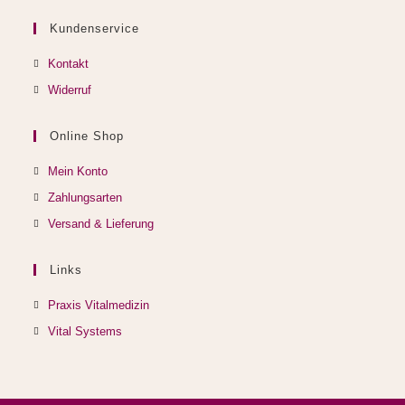
Kundenservice
Kontakt
Widerruf
Online Shop
Mein Konto
Zahlungsarten
Versand & Lieferung
Links
Opens
Praxis Vitalmedizin
in
Opens
Vital Systems
a
in
new
a
tab
new