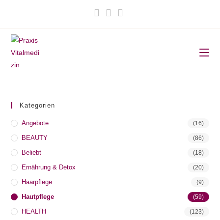
Zum
Inhalt
springen
Kategorien
Angebote
(16)
BEAUTY
(86)
Beliebt
(18)
Ernährung & Detox
(20)
Haarpflege
(9)
Hautpflege
(59)
HEALTH
(123)