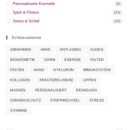
Personalisierte Kosmetik
(6)
Sport & Fitness
(23)
Stress & Schlaf
(16)
Schlüsselworte
ABNEHMEN
AKNE
ANTI-AGING
AUGEN
BIOKOSMETIK
DARM
ENERGIE
FALTEN
FASTEN
HAND
HYALURON
IMMUNSYSTEM
KOLLAGEN
KRÄUTERELIXIERE
LIPPEN
MASKEN
PERSONALISIERT
REINIGUNG
SONNENSCHUTZ
STOFFWECHSEL
STRESS
VITAMINE