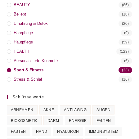
BEAUTY
(86)
Beliebt
(18)
Ernährung & Detox
(20)
Haarpflege
(9)
Hautpflege
(59)
HEALTH
(123)
Personalisierte Kosmetik
(6)
Sport & Fitness
(23)
Stress & Schlaf
(16)
Schlüsselworte
ABNEHMEN
AKNE
ANTI-AGING
AUGEN
BIOKOSMETIK
DARM
ENERGIE
FALTEN
FASTEN
HAND
HYALURON
IMMUNSYSTEM