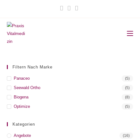
Zum
Inhalt
springen
Filtern Nach Marke
Panaceo
(5)
Seewald Ortho
(5)
Biogena
(8)
Optimize
(5)
Kategorien
Angebote
(16)