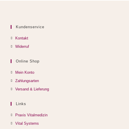
Kundenservice
Kontakt
Widerruf
Online Shop
Mein Konto
Zahlungsarten
Versand & Lieferung
Links
Opens
Praxis Vitalmedizin
in
Opens
Vital Systems
a