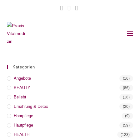
Zum
Inhalt
springen
Kategorien
Angebote
(16)
BEAUTY
(86)
Beliebt
(18)
Ernährung & Detox
(20)
Haarpflege
(9)
Hautpflege
(59)
HEALTH
(123)