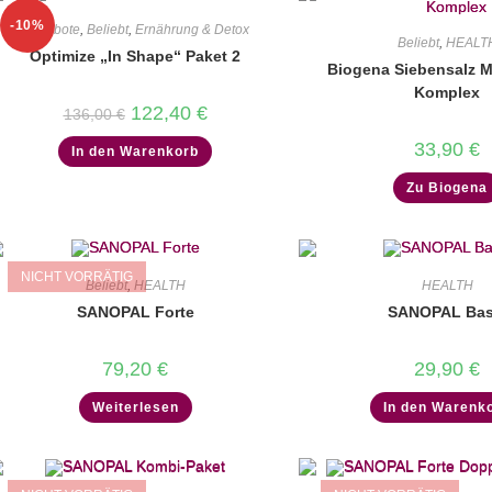
-10%
Angebote
,
Beliebt
,
Ernährung & Detox
Beliebt
,
HEALT
Optimize „In Shape“ Paket 2
Biogena Siebensalz 
Komplex
Ursprünglicher
Aktueller
122,40
€
136,00
€
Preis
Preis
war:
ist:
33,90
€
In den Warenkorb
136,00 €
122,40 €.
Zu Biogena
NICHT VORRÄTIG
Beliebt
,
HEALTH
HEALTH
SANOPAL Forte
SANOPAL Bas
79,20
€
29,90
€
Weiterlesen
In den Warenk