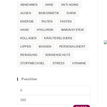
ABNEHMEN
AKNE
ANTI-AGING
AUGEN
BIOKOSMETIK
DARM
ENERGIE
FALTEN
FASTEN
HAND
HYALURON
IMMUNSYSTEM
KOLLAGEN
KRÄUTERELIXIERE
LIPPEN
MASKEN
PERSONALISIERT
REINIGUNG
SONNENSCHUTZ
STOFFWECHSEL
STRESS
VITAMINE
Preisfilter
Min.
Preis
Max.
Preis