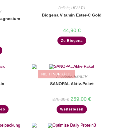
Beliebt
,
HEALTH
H
Biogena Vitamin Ester-C Gold
Magnesium
44,90
€
Zu Biogena
NICHT VORRÄTIG
Angebote
,
HEALTH
ic
SANOPAL Aktiv-Paket
Ursprünglicher
Aktueller
259,00
€
278,00
€
Preis
Preis
war:
ist:
orb
Weiterlesen
278,00 €
259,00 €.