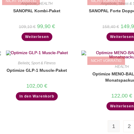
NICHT VORRÄTIG
NICHT VORRÄTIG
Angebote
,
HEALTH
Angebote
,
Stress & 
SANOPAL Kombi-Paket
SANOPAL Forte Dopp
Ursprünglicher
Aktueller
Ursprü
99,90
€
149,
109,10
€
158,40
€
Preis
Preis
Preis
war:
ist:
war:
Weiterlesen
Weiterlesen
109,10 €
99,90 €.
158,40
NICHT VORRÄTIG
Beliebt
,
Sport & Fitness
HEALTH
Optimize GLP-1 Muscle-Paket
Optimize MENO-BA
Monatspacku
102,00
€
122,00
€
In den Warenkorb
Weiterlesen
1
2