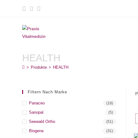
Zum
Inhalt
springen
HEALTH
>
Produkte
>
HEALTH
Filtern Nach Marke
P
Panaceo
(18)
Sanopal
(5)
Seewald Ortho
(51)
Biogena
(31)