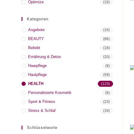
Optimize
(18)
Kategorien
Angebote
(16)
BEAUTY
(86)
Beliebt
(18)
Ernährung & Detox
(20)
Haarpflege
(9)
Hautpflege
(59)
HEALTH
(123)
Personalisierte Kosmetik
(6)
Sport & Fitness
(23)
Stress & Schlaf
(16)
Schlüsselworte