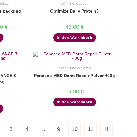
Schlaf
Sport & Fitness
elpackung
Optimize Daily Protein3
nglicher
Aktueller
90
€
43,00
€
Preis
ist:
In den Warenkorb
 €
149,90 €.
Ernährung & Detox
LANCE 3-
Panaceo MED Darm Repair Pulver 400g
ng
64,90
€
In den Warenkorb
3
4
…
9
10
11