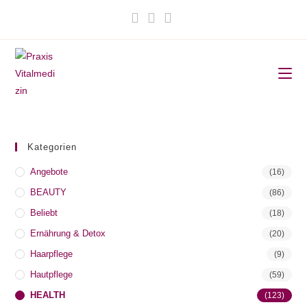
Zum
Inhalt
springen
Kategorien
Angebote
(16)
BEAUTY
(86)
Beliebt
(18)
Ernährung & Detox
(20)
Haarpflege
(9)
Hautpflege
(59)
HEALTH
(123)