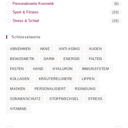
Personalisierte Kosmetik
(6)
Sport & Fitness
(23)
Stress & Schlaf
(16)
Schlüsselworte
ABNEHMEN
AKNE
ANTI-AGING
AUGEN
BIOKOSMETIK
DARM
ENERGIE
FALTEN
FASTEN
HAND
HYALURON
IMMUNSYSTEM
KOLLAGEN
KRÄUTERELIXIERE
LIPPEN
MASKEN
PERSONALISIERT
REINIGUNG
SONNENSCHUTZ
STOFFWECHSEL
STRESS
VITAMINE