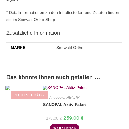
* Detailinformationen zu den Inhaltsstoffen und Zutaten finden
sie im SeewaldOrtho-Shop.
Zusätzliche Information
MARKE
Seewald Ortho
Das könnte Ihnen auch gefallen …
NICHT VORRÄTIG
Angebote
,
HEALTH
SANOPAL Aktiv-Paket
Ursprünglicher
Aktueller
259,00
€
278,00
€
Preis
Preis
war:
ist:
Weiterlesen