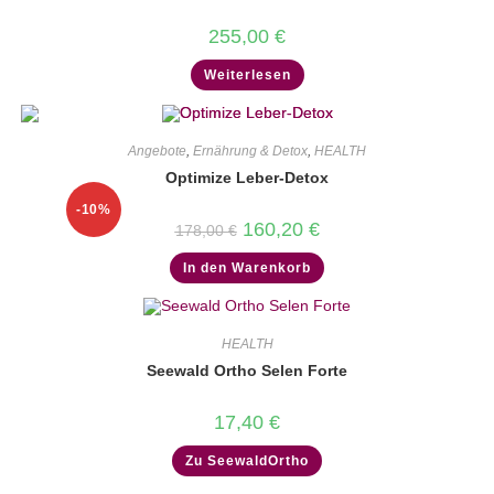
255,00
€
Weiterlesen
Angebote
,
Ernährung & Detox
,
HEALTH
Optimize Leber-Detox
-10%
Ursprünglicher
Aktueller
160,20
€
178,00
€
Preis
Preis
war:
ist:
In den Warenkorb
178,00 €
160,20 €.
HEALTH
Seewald Ortho Selen Forte
17,40
€
Zu SeewaldOrtho