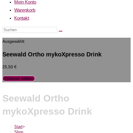
Mein Konto
Warenkorb
Kontakt
Ausgewählt:
Seewald Ortho mykoXpresso Drink
25,50
€
Optionen wählen
Seewald Ortho
mykoXpresso Drink
Start
>
Shop