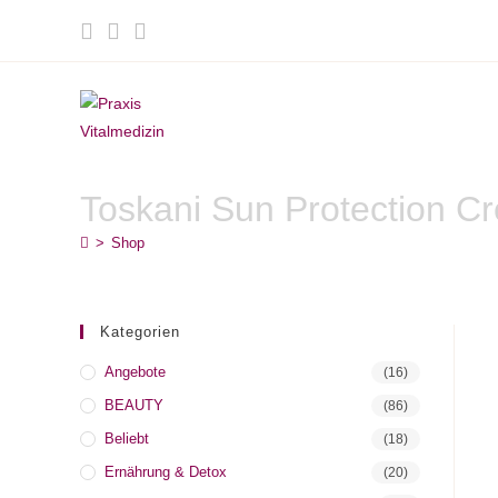
Zum
Inhalt
springen
Toskani Sun Protection 
>
Shop
Kategorien
Angebote
(16)
BEAUTY
(86)
Beliebt
(18)
Ernährung & Detox
(20)