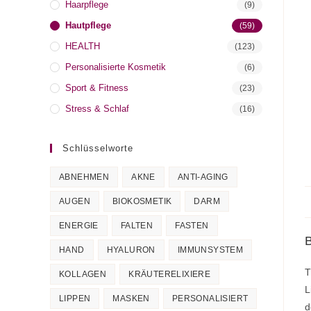
Haarpflege
(9)
Hautpflege
(59)
HEALTH
(123)
Personalisierte Kosmetik
(6)
Sport & Fitness
(23)
Stress & Schlaf
(16)
Schlüsselworte
ABNEHMEN
AKNE
ANTI-AGING
AUGEN
BIOKOSMETIK
DARM
ENERGIE
FALTEN
FASTEN
HAND
HYALURON
IMMUNSYSTEM
T
KOLLAGEN
KRÄUTERELIXIERE
L
LIPPEN
MASKEN
PERSONALISIERT
d