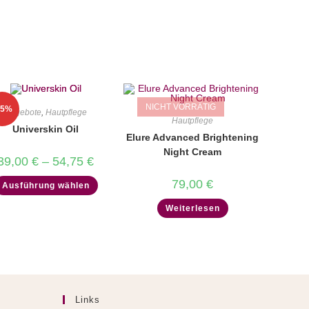
NICHT VORRÄTIG
25%
Angebote
,
Hautpflege
Hautpflege
Universkin Oil
Elure Advanced Brightening
Night Cream
Preisspanne:
39,00
€
–
54,75
€
39,00 €
bis
Dieses
79,00
€
Ausführung wählen
54,75 €
Produkt
weist
Weiterlesen
mehrere
Varianten
auf.
Die
Optionen
können
auf
der
Produktseite
gewählt
Links
werden