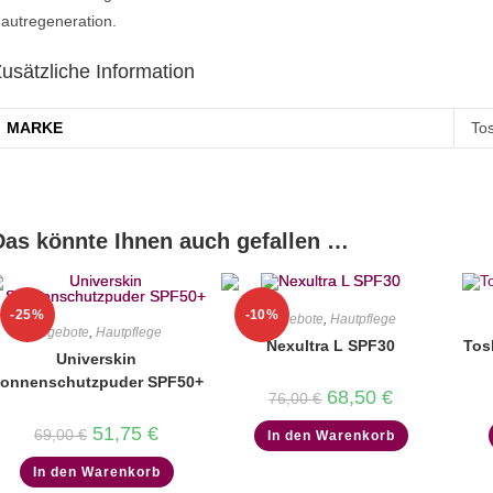
autregeneration.
usätzliche Information
MARKE
To
Das könnte Ihnen auch gefallen …
-25%
-10%
Angebote
,
Hautpflege
Angebote
,
Hautpflege
Nexultra L SPF30
Tos
Universkin
onnenschutzpuder SPF50+
Ursprünglicher
Aktueller
68,50
€
76,00
€
Preis
Preis
war:
ist:
Ursprünglicher
Aktueller
51,75
€
69,00
€
In den Warenkorb
76,00 €
68,50 €.
Preis
Preis
war:
ist:
In den Warenkorb
69,00 €
51,75 €.