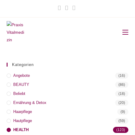
Zum
Inhalt
springen
Kategorien
Angebote
(16)
BEAUTY
(86)
Beliebt
(18)
Ernährung & Detox
(20)
Haarpflege
(9)
Hautpflege
(59)
HEALTH
(123)