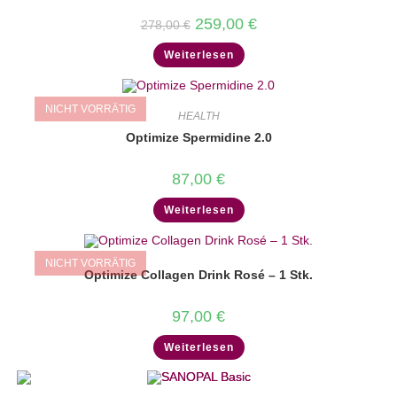
Ursprünglicher
Aktueller
259,00
€
278,00
€
Preis
Preis
war:
ist:
Weiterlesen
278,00 €
259,00 €.
NICHT VORRÄTIG
HEALTH
Optimize Spermidine 2.0
87,00
€
Weiterlesen
NICHT VORRÄTIG
Optimize Collagen Drink Rosé – 1 Stk.
97,00
€
Weiterlesen