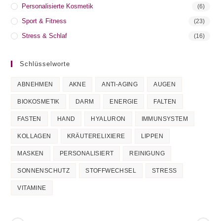
Personalisierte Kosmetik
(6)
Sport & Fitness
(23)
Stress & Schlaf
(16)
Schlüsselworte
ABNEHMEN
AKNE
ANTI-AGING
AUGEN
BIOKOSMETIK
DARM
ENERGIE
FALTEN
FASTEN
HAND
HYALURON
IMMUNSYSTEM
KOLLAGEN
KRÄUTERELIXIERE
LIPPEN
MASKEN
PERSONALISIERT
REINIGUNG
SONNENSCHUTZ
STOFFWECHSEL
STRESS
VITAMINE